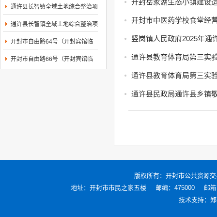
村等4个村庄村...
开封岳家湖生态小镇建设运
通许县长智镇全域土地综合整治项
目EPC(一期)...
开封市中医药学校食堂经营
通许县长智镇全域土地综合整治项
目EPC(一期)...
竖岗镇人民政府2025年
开封市自由路64号（开封宾馆临
街商铺）东向西...
通许县教育体育局第三实验
开封市自由路66号（开封宾馆临
街商铺）东向西...
通许县教育体育局第三实验
通许县民政局通许县乡镇敬
版权所有：
开封市公共资源交
地址：开封市市民之家五楼
邮编：475000
邮箱：
技术支持：
郑