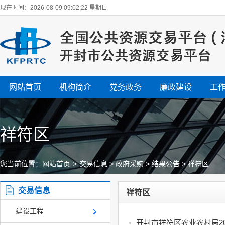
现在时间：2026-08-09 09:02:22 星期日
网站首页
机构简介
党务政务
廉政建设
工
祥符区
您当前位置：
网站首页
>
交易信息
>
政府采购
>
结果公告
>
祥符区
交易信息
祥符区
建设工程
开封市祥符区农业农村局2