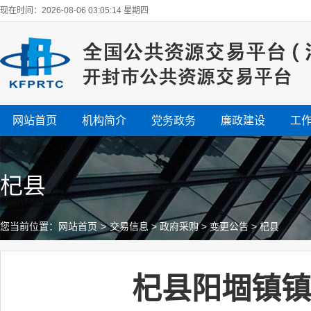
现在时间：2026-08-06 03:05:14 星期四
网站首页
机构简介
党务政务
廉政建设
工
杞县
您当前位置：
网站首页
>
交易信息
>
政府采购
>
变更公告
>
杞县
杞县阳堌镇镇