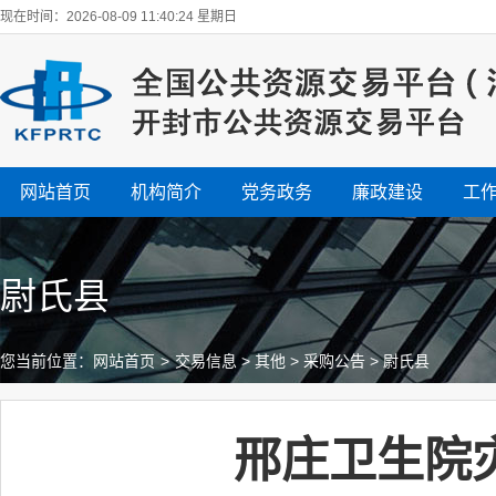
现在时间：2026-08-09 11:40:25 星期日
网站首页
机构简介
党务政务
廉政建设
工
尉氏县
您当前位置：
网站首页
>
交易信息
>
其他
>
采购公告
>
尉氏县
邢庄卫生院