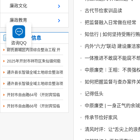
廉政文化
古代节俭家训品读
廉政教育
把监督融入日常做在经常
知信行 | 如何坚持受贿行
最新交易信息
咨询QQ
内外“六力”联动 建设廉洁
尉氏县城区内涝综合整治工程 开
封市工程建设...
一体推进不敢腐不能腐不
2025年开封市祥符区朱仙镇何砦
村等4个村庄村...
中原廉吏︱王相：不畏强
通许县长智镇全域土地综合整治项
目EPC(一期)...
如何把握监督与查办案件
通许县长智镇全域土地综合整治项
目EPC(一期)...
记得低头
开封市自由路64号（开封宾馆临
街商铺）东向西...
中原廉吏 | 一身正气的余珹
开封市自由路66号（开封宾馆临
街商铺）东向西...
传承节俭好家风
清风时评：让“舌尖上的浪