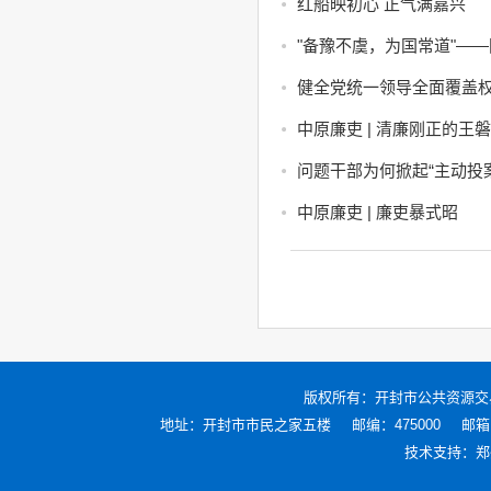
红船映初心 正气满嘉兴
"备豫不虞，为国常道"—
健全党统一领导全面覆盖
中原廉吏 | 清廉刚正的王磐
问题干部为何掀起“主动投
中原廉吏 | 廉吏暴式昭
版权所有：
开封市公共资源交
地址：开封市市民之家五楼
邮编：475000
邮箱：
技术支持：
郑