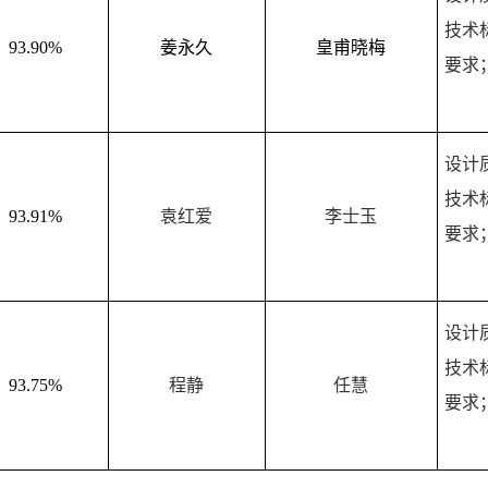
技术
93.90%
姜永久
皇甫晓梅
要求
设计
技术
93.91%
袁红爱
李士玉
要求
设计
技术
93.75%
程静
任慧
要求