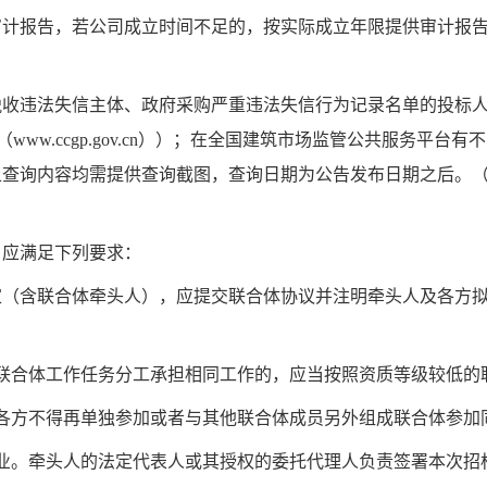
审计报告
，若公司成立时间不足的，按实际成立年限提供审计报
收违法失信主体、政府采购严重违法失信行为记录名单的投标人
（
www.ccgp.gov.cn
））；在全国建筑市场监管公共服务平台有不
上查询内容均需提供查询截图，
查询日期为公告发布日期之后。
，应满足下列要求：
家（含联合体牵头人），应提交联合体协议并注明牵头人及各方
联合体工作任务分工承担相同工作的，应当按照资质等级较低的
各方不得再单独参加或者与其他联合体成员另外组成联合体参加
业。牵头人的法定代表人或其授权的委托代理人负责签署本次招