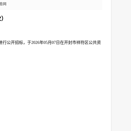
息网
次）
进行公开招标，于
2026
年
05
月
07
日在开封市祥符区公共资