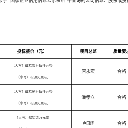
限于
“国家企业信用信息公示系统”中查询的公司信息、股东或
投标报价（元）
项目总监
质量要
（大写）肆拾柒万伍仟元整
唐永宏
合格
（小写）
475000.00
元
（大写）肆拾捌万伍仟元整
潘孝立
合格
（小写）
485000.00
元
（大写）肆拾柒万元整
合格
卢国辉