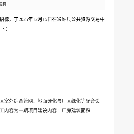
息网
招标，于
2025
年
12
月
15
日在通许县公共资源交易中
如下：
区室外综合管网、地面硬化与厂区绿化等配套设
工内容为一期项目建设内容：厂房建筑面积