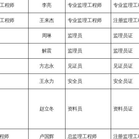
工程师
李亮
专业监理
工程师
专业监理工
工程师
王来杰
专业监理
工程师
注册监理工
周琳
监理员
监理员证
解震
监理员
监理员证
方志永
见证员
见证员证
王永力
安全员
安全员证
赵立冬
资料员
资料员证
程师
卢国辉
总监理工
程师
注册监理
工