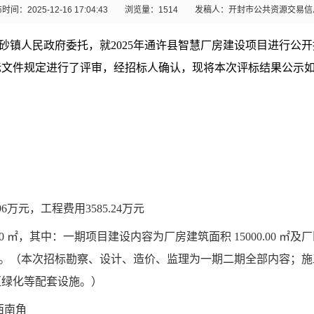
时间：2025-12-16 17:04:43
浏览量：
1514
发稿人：开封市公共资源交易信
砂镇人民政府委托，就
2025
年通许县智慧厂房建设项目进行公开
标文件规定进行了评审，经招标人确认，现将本次评标结果公示
96
万元，工程费用
3585.24
万元
00
㎡，其中：一期项目建设内容为厂房建筑面积
15000.00
㎡及厂
。（本次招标勘察、设计、造价、监理为一期二期全部内容；施
区绿化等配套设施。）
西南角