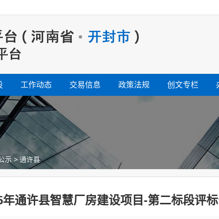
设
工作动态
交易信息
政策法规
创文专栏
公示
>
通许县
25年通许县智慧厂房建设项目-第二标段评