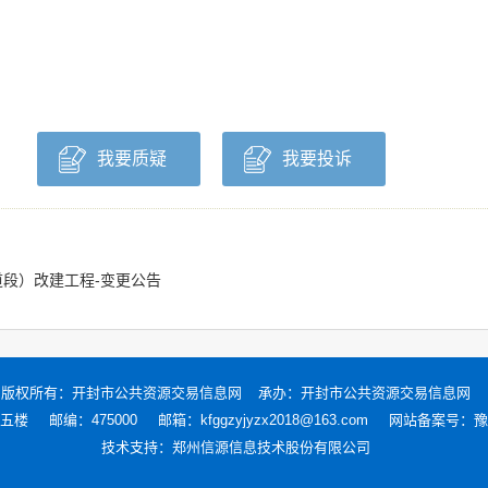
我要质疑
我要投诉
道段）改建工程-变更公告
版权所有：
开封市公共资源交易信息网
承办：开封市公共资源交易信息网
五楼
邮编：475000
邮箱：kfggzyjyzx2018@163.com
网站备案号：
豫
技术支持：
郑州信源信息技术股份有限公司