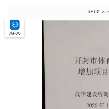
发布时间：2022-11
咨询QQ