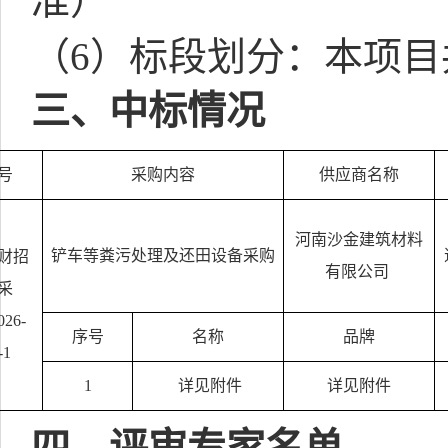
准）
（
6
）标段划分：本项目
三、中标情况
号
采购内容
供应商名称
河南沙金建筑材料
铲车等粪污处理及还田设备采购
财招
有限公司
采
026-
序号
名称
品牌
-1
1
详见附件
详见附件
四、评审专家名单