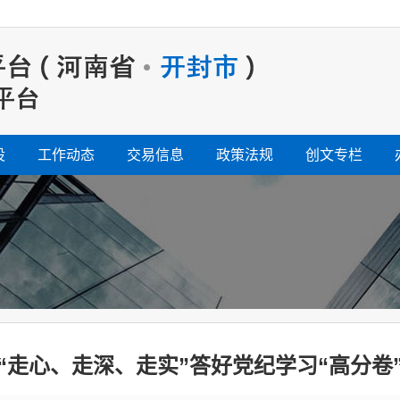
设
工作动态
交易信息
政策法规
创文专栏
“走心、走深、走实”答好党纪学习“高分卷