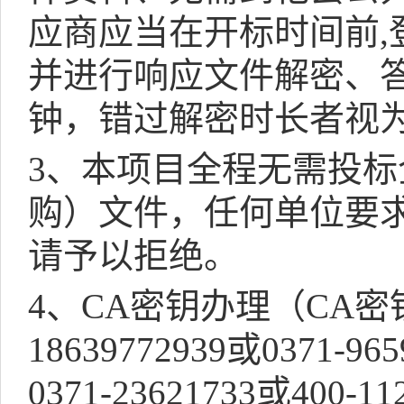
应商应当在开标时间前
,
并进行响应文件解密、
钟，错过解密时长者视
3
、本项目全程无需投标
购）文件，任何单位要
请予以拒绝。
4
、
CA
密钥办理（
CA
密
18639772939
或
0371-965
0371-23621733
或
400-11