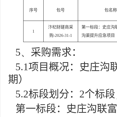
序号
包号
包名称
汴杞财磋商采
第一标段：史庄沟
1
购
-2026-31-1
沟渠提升应急项目
5、
采购需求：
5.1
项目概况：史庄沟
期）
5.2
标段划分：
2
个标段
第一标段：史庄沟联