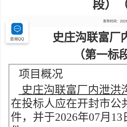
段）
发布时间：2026-0
史庄沟联富厂
咨询QQ
（第一标
项目概况
史庄沟联富厂内泄洪
在投标人应在开封市公
件，并于
2026
年
07
月
13