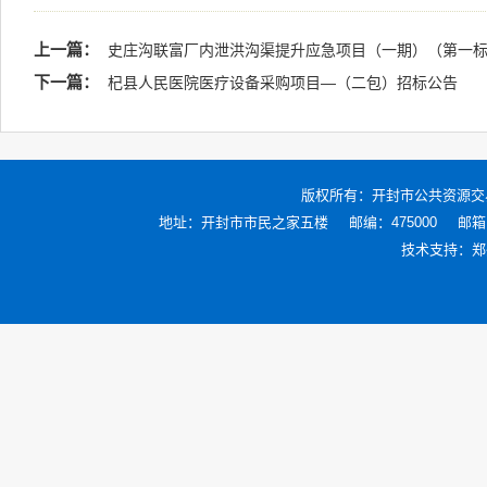
上一篇：
史庄沟联富厂内泄洪沟渠提升应急项目（一期）（第一
下一篇：
杞县人民医院医疗设备采购项目—（二包）招标公告
版权所有：
开封市公共资源交
地址：开封市市民之家五楼
邮编：475000
邮箱：
技术支持：
郑