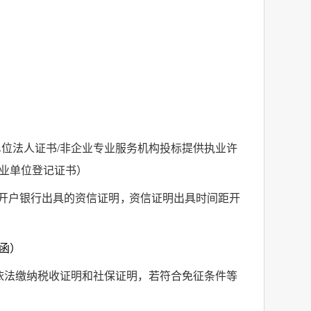
单位法人证书
/
非企业专业服务机构投标提供执业许
业单位登记证书）
开户银行出具的资信证
明
，
资信证明出具时间距开
函）
依法缴纳税收证明和社保证明
，
若符合免征条件等