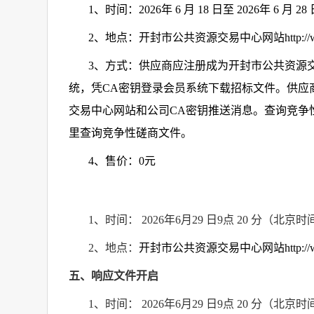
1
、时间：
2026
年
6
月
18
日至
2026
年
6
月
28
2
、地点：开封市公共资源交易中心网站
http:/
3
、方式：
供应商应注册成为开封市公共资源
统，凭
CA
密钥登录会员系统下载招标文件。供应
交易中心网站和公司
CA
密钥推送消息。
查询竞争
里查询竞争性磋商文件。
4
、售价：
0
元
1
、时间：
2026
年
6
月
29
日
9
点
20
分（北京时
2
、地点：
开封市公共资源交易中心网站
http:/
五、
响应文件开启
1
、时间：
2026
年
6
月
29
日
9
点
20
分（北京时