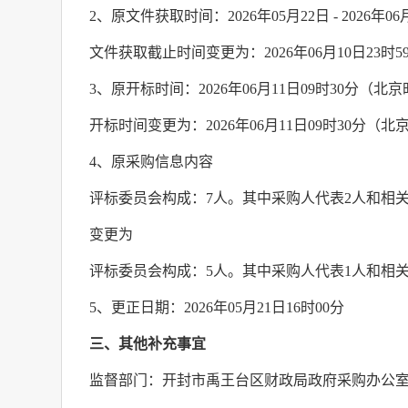
2
、原文件获取时间：
2026
年
05
月
22
日
- 2026
年
06
文件获取截止时间变更为：
2026
年
06
月
10
日
23
时
5
3
、原开标时间：
2026
年
06
月
11
日
09
时
30
分（北京
开标时间变更为：
2026
年
06
月
11
日
09
时
30
分（北
4
、原采购信息内容
评标委员会构成：
7
人。其中采购人代表
2
人和相
变更为
评标委员会构成：
5
人。其中采购人代表
1
人和相
5
、更正日期：
2026
年
05
月
21
日
16
时
00
分
三、其他补充事宜
监督部门：开封市禹王台区财政局政府采购办公