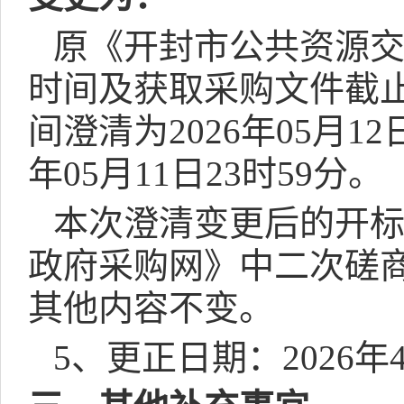
原《开封市公共资源
时间及获取采购文件截
间澄清为
2026
年
05
月
12
年
05
月
11
日
23
时
59
分。
本次澄清变更后的开
政府采购网》中二次磋
其他内容不变。
5
、更正日期：
2026
年