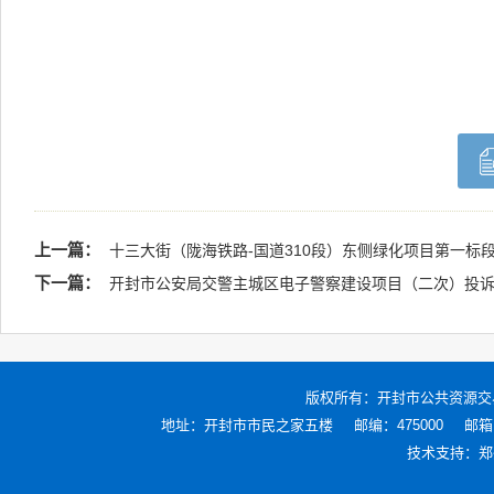
上一篇：
十三大街（陇海铁路-国道310段）东侧绿化项目第一标
下一篇：
开封市公安局交警主城区电子警察建设项目（二次）投
版权所有：
开封市公共资源交
地址：开封市市民之家五楼
邮编：475000
邮箱：
技术支持：
郑