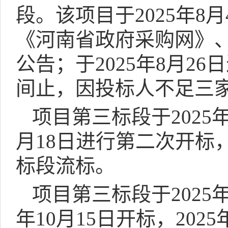
段。该项目于
2025
年
8
月
《河南省政府采购网》
公告；于
2025
年
8
月
26
日
间止，因投标人不足三
项目
第三标段
于
2025
月
18
日进行第二次
开标
标段流标。
项目第三标段于
202
年10月15日开标，20