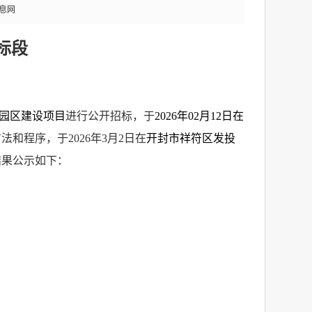
息网
标段
园区建设项目
进行公开招标，于
2026
年
02
月
12
日在
方法和程序，于
2026
年
3
月
2
日在
开封市祥符区发投
结果公示如下：