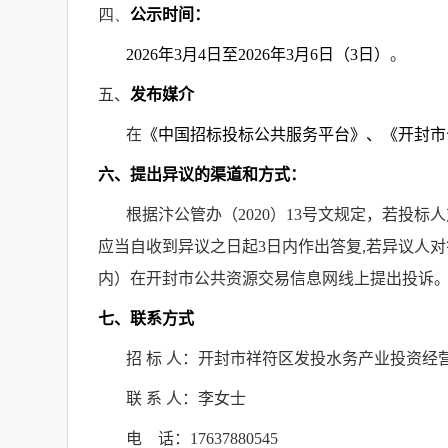
四、
公示时间：
2026
年
3
月
4
日至
2026
年
3
月
6
日（
3
日）
。
五、
发布媒介
在
《中国招标投标公共服务平台》、《开封市
六、提出异议的渠道和方式：
根据汴公管办（
2020
）
13
号文规定，若投标人
应当自收到异议之日起
3
日内作出答复
,
若异议人对
内）在开封市公共资源交易信息网线上提出投诉
七、联系方式
招 标 人：开封市祥符区发投水务产业投资经
联 系 人：李女士
电
话：
17637880545