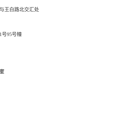
与王白路北交汇处
1
号
95
号幢
室