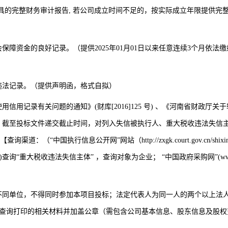
具的完整财务审计报告
,
若公司成立时间不足的，按实际成立年限提供完
会保障资金的良好记录。（提供
2025
年
01
月
01
日以来任意连续
3
个月依法缴
违法记录。（提供声明函，格式自拟）
使用信用记录有关问题的通知》
(
财库
[2016]125
号
)
、《河南省财政厅关于
，截至投标文件递交截止时间，对列入失信被执行人、重大税收违法失信
【查询渠道：（“中国执行信息公开网”网站（
http://zxgk.court.gov.cn/shixi
)
查询“重大税收违法失信主体” ，查询对象为企业； “中国政府采购网”
(ww
不同单位，不得同时参加本项目投标；法定代表人为同一人的两个以上法
中查询打印的相关材料并加盖公章（需包含公司基本信息、股东信息及股权