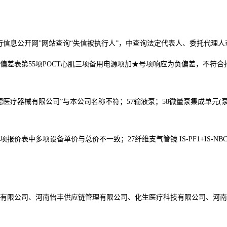
行信息公开网”网站查询“失信被执行人”，中查询法定代表人、委托代理
偏差表第
55
项
POCT
心肌三项备用电源项加★号项响应为负偏差，不符合
德医疗器械有限公司”与本公司名称不符；
57
输液泵；
58
微量泵集成单元
(
项报价表中多项设备单价与总价不一致；
27
纤维支气管镜
IS-PF1+IS-NBC
有限公司、河南怡丰供应链管理有限公司、化生医疗科技有限公司、河南