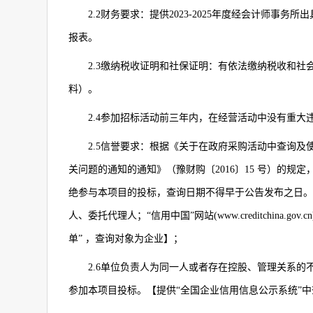
2.2
财务要求：提供
2023-2025
年度经会计师事务所出
报表。
2.3
缴纳税收证明和社保证明：有依法缴纳税收和社
料）。
2.4
参加招标活动前三年内，在经营活动中没有重大
2.5
信誉要求：根据《关于在政府采购活动中查询及
关问题的通知的通知》（豫财购〔
2016
〕
15
号）的规定
绝参与本项目的投标，查询日期不得早于公告发布之日。
人、委托代理人；“信用中国”网站
(www.creditchina.gov.cn
单” ，查询对象为企业】；
2.6
单位负责人为同一人或者存在控股、管理关系的
参加本项目投标。【提供“全国企业信用信息公示系统”