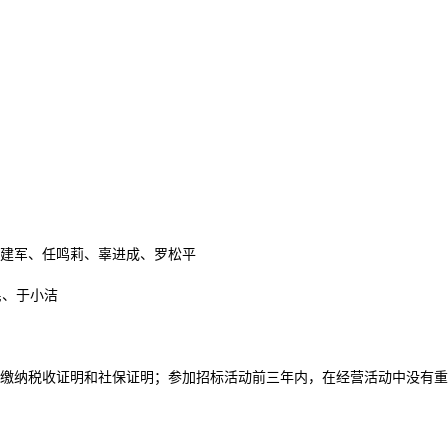
建军、任鸣莉、辜进成、罗松平
民、于小洁
缴纳税收证明和社保证明；参加招标活动前三年内，在经营活动中没有重