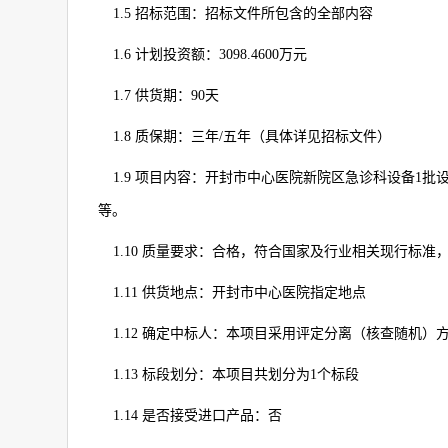
1.5
招标范围：招标文件所包含的全部内容
1.6
计划投资额：
3098.4600
万元
1.7
供货期：
90
天
1.8
质保期：三年
/
五年（具体详见招标文件）
1.9
项目内容：开封市中心医院新院区急诊科设备
1
批
等。
1.10
质量要求：合格，符合国家及行业相关现行标准
1.11
供货地点：开封市中心医院指定地点
1.12
确定中标人：本项目采用评定分离（核查随机）
1.13
标段划分：本项目共划分为
1
个标段
1.14
是否接受进口产品：否