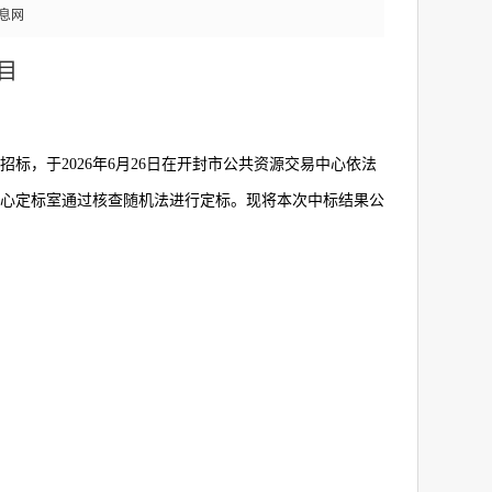
息网
目
招标，于
2026
年
6
月
26
日在开封市公共资源交易中心依法
心定标室通过核查随机法进行定标。现将本次中标结果公