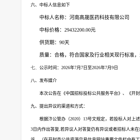
六、中标人信息如下
中标人名称：河南高晟医药科技有限公司
中标价格：
29432200.00
元
供货期：
90
天
质量：合格，符合国家及行业相关现行标准，
七、
公示时间：
2026
年
7
月
7
日至
2026
年
7
月
9
日
八、发布媒介
本次公告在《中国招标投标公共服务平台》、《开封
九、提出异议的渠道和方式：
根据汴公管办（
2020
）
13
号文规定，若投标人对上述
3
日内作出答复
,
若异议人对答复仍有异议或者招标人未在
诉。（在开封市公共资源交易信息网站重要文件栏中有工