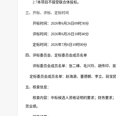
2.7
本项目不接受联合体投标。
三、
开标、评标、定标时间
开标时间：
2026
年
6
月
26
日
09
时
30
分
评标时间：
2026
年
6
月
26
日
10
时
40
分
定标时间：
2026
年
7
月
6
日
10
时
00
分
四、评标委员会、定标委员会成员名单
评标委员会成员名单：张二峰、毛兴玲、胡传印、吴
定标委员会成员名单：赵海源、董德朝、李立、段宝
五、核查信息：
核查内容：中标候选人资格证明的要求；财务要求；
货业绩。