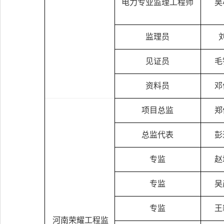
电力专业监理工程师
吴
监理员
见证员
毛
资料员
邓
项目总监
郑
总监代表
彭
专监
赵
专监
吴
专监
王
河南荣耀工程监