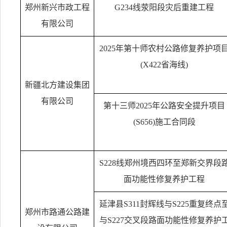
郑州新兴市政工程
G234
线荥阳段灾后重建工程
有限公司
2025
年第十师农村公路修复养护项
(X422
省海线
)
新疆北方建设集团
有限公司
第十三师
2025
年公路安全提升项目
(S656)
施工合同段
S228
线郑州境西四环至郑新交界段
面功能性修复养护工程
延津县
S311
封辉线与
S225
重复终点
郑州市路通公路建
与
S227
交叉段路面功能性修复养护