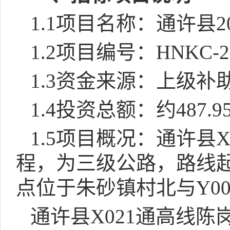
1.1
项目名称：通许县
2
1.2
项目编号：
HNKC-2
1.3
资金来源：上级补
1.4
投资总额：约
487.9
1.5
项目概况：
通许县
X
程，为三级公路
，路线
点位于朱砂镇村北与
Y00
通许县
X021
通高线陈