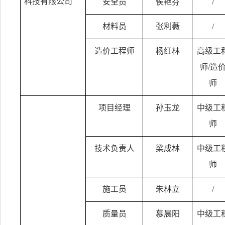
科技有限公司
安全员
侯艳芬
/
材料员
张利薇
/
造价工程师
杨红林
高级工
师
/
造
师
项目经理
孙玉龙
中级工
师
技术负责人
梁成林
中级工
师
施工员
朱林立
/
质量员
慕晨阳
中级工