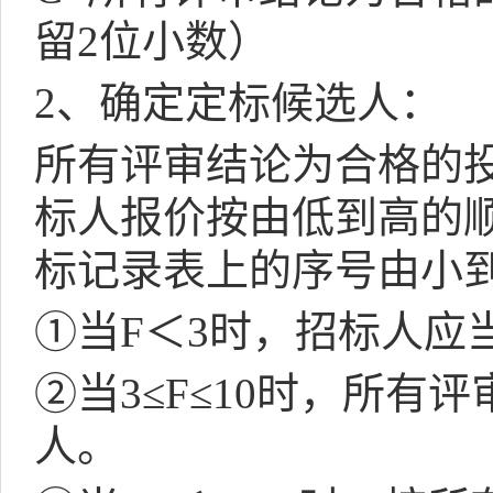
留
2
位小数）
2
、确定定标候选人：
所有评审结论为合格的
标人报价按由低到高的
标记录表上的序号由小
①当
F
＜
3
时，招标人应
②当
3
≤
F
≤
10
时，所有评
人。