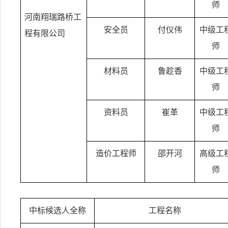
师
河南翔瑞路桥工
安全员
付仪伟
中级工
程有限公司
师
材料员
鲁趁香
中级工
师
资料员
崔革
中级工
师
造价工程师
邵开河
高级工
师
中标候选人全称
工程名称