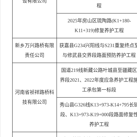
设有限公司
程
2025
年房山区琉陶路
(K1+180-
K11+319)
修复养护工程
新乡万兴路桥有限
获嘉县
G234
兴阳线与
S231
重复终点
责任公司
与修武县交界段路面预防养护工程
国道
219
线新藏公路叶城县至疆藏区
界段
2021
、
2022
年度应急养护工程
工承包第一标段
河南省祯祥路桥科
技有限公司
秀山县
G326
线
K13+973-K14+795
长
段、
K13+973-K19+000
段路面修复
养护工程