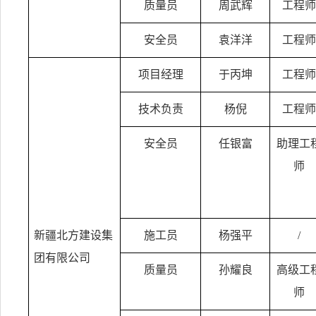
质量员
周武辉
工程师
安全员
袁洋洋
工程师
项目经理
于丙坤
工程师
技术负责
杨倪
工程师
安全员
任银富
助理工
师
新疆北方建设集
施工员
杨强平
/
团有限公司
质量员
孙耀良
高级工
师