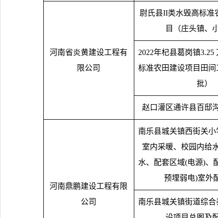
尉氏县
II
类水毁高标准
目（庄头镇、
河南省炎黄建设工程有
2022
年杞县葛岗镇
3.25
限公司
标准农田建设项目田间
批）
赵口灌区通许县百邸
南乐县城关镇西街关小
室内采暖、校园内给
水、配套区域
(
电源
)
、
预埋弱电
)
室外
河南鼎鹏建设工程有限
公司
南乐县城关镇街道综合
设项目总图及