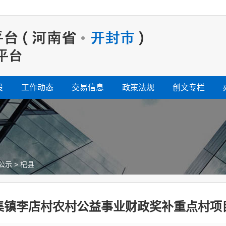
设
工作动态
交易信息
政策法规
创文专栏
公示
>
杞县
集镇李店村农村公益事业财政奖补重点村项