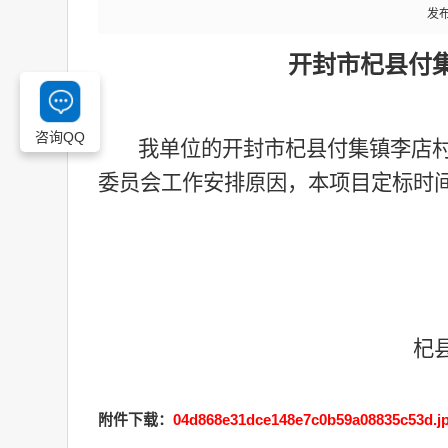
发布
开封市杞县付
咨询QQ
我单位的开封市杞县付集镇李店
委员会工作安排原因，本项目定标时间延期
杞
附件下载：
04d868e31dce148e7c0b59a08835c53d.j