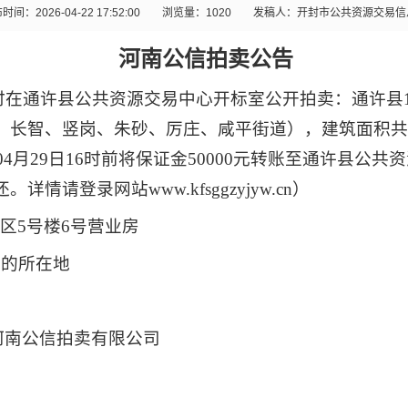
时间：2026-04-22 17:52:00
浏览量：
1020
发稿人：开封市公共资源交易信
河南公信拍卖公告
时在
通许县公共资源交易中心开标室公开拍卖：通许县
长智、竖岗、朱砂、厉庄、咸平街道），建筑面积共计
04
月
29
日
16
时
前将保证金
50000元
转账至
通许县
公共资
还。详情请登录网站
www.kfsggzyjyw.cn）
区
5号楼6号营业房
标的所在地
河南公信拍卖有限公司