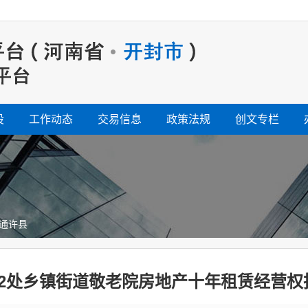
设
工作动态
交易信息
政策法规
创文专栏
通许县
12处乡镇街道敬老院房地产十年租赁经营权