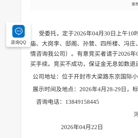
发布
受委托，定于
202
6
年
04
月
30
日
上午
10
咨询QQ
庙、大岗李、邸阁、孙营、四所楼、冯庄、
情咨询
我公司）
。有意竞买者请于
202
6
年
买手续。竞买不成功，保证金无息如数退
公司地址：
位于开封市大梁路东京国际小
展示
时间及地点
：
2026年4月28-29日，
咨询电话：
13849158445
202
6
年
04
月
22
日