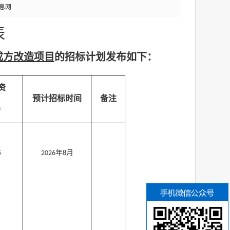
息网
表
成方改造项目
的招标计划发布如下：
资
预计招标时间
备注
）
年
月
5
2026
8