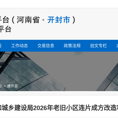
设
工作动态
交易信息
政策法规
创文专栏
示
>
通许县
城乡建设局2026年老旧小区连片成方改